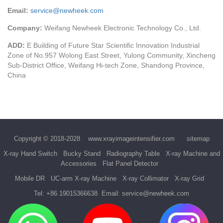
Email:
service@newheek.com
Company:
Weifang Newheek Electronic Technology Co., Ltd.
ADD:
E Building of Future Star Scientific Innovation Industrial
Zone of No.957 Wolong East Street, Yulong Community, Xincheng
Sub-District Office, Weifang Hi-tech Zone, Shandong Province,
China
Copyright © 2018-2028
www.xrayimageintensifier.com
sitemap
X-ray Hand Switch
Bucky Stand
Radiography Table
X-ray Machine and
Accessories
Flat Panel Detector
Mobile DR
UC-arm X-ray Machine
X-ray Collimator
X-ray Grid
Tel:
+86 19015366638
Email:
service@newheek.com